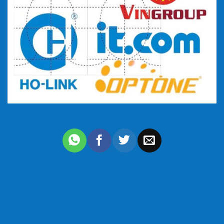
Phụ kiện: bao gồm
1 Thanh cấp nguồn 6 chấu đa năng chuẩn rack 19″
2 bộ khóa cửa trước và cửa sau bảo đảm an toàn cho các
phụ kiện bên trong
2 quạt tản nhiệt 20W,có thể mở rộng thêm quạt tản nhiệt.
1U = 1,75 inch = 4.45cm
Với thiết kế theo tiêu chuẩn 19 inch Rack tủ mạng
27UD600 có thể lắp được 8 đến 10 thiết bị bên trong
giúp quản lý thiết bị tối ưu nhất có thể.
Đối với doanh nghiệp, sản phẩm có thể triển khai và lắp
đặt số lượng thiết bị như ,3-4 thiết bị chuyển mạch
Switch, 1 Router, 1 Controller quản lý wifi, 1 tường lửa
hoặc modem nhà mạng….