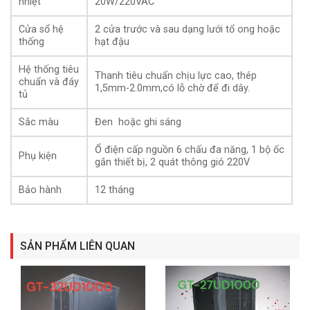
nhiệt
20W/220VAC
Cửa sổ hệ
2 cửa trước và sau dạng lưới tổ ong hoặc
thống
hạt đậu
Hệ thống tiêu
Tổng quan cấu tạo tủ rack 27UD600
Thanh tiêu chuẩn chịu lực cao, thép
chuẩn và đáy
1,5mm-2.0mm,có lỗ chờ để đi dây.
tủ
Sắc màu
Đen hoặc ghi sáng
Ổ điện cấp nguồn 6 chấu đa năng, 1 bộ ốc
Phụ kiện
gắn thiết bị, 2 quát thông gió 220V
Bảo hành
12 tháng
SẢN PHẨM LIÊN QUAN