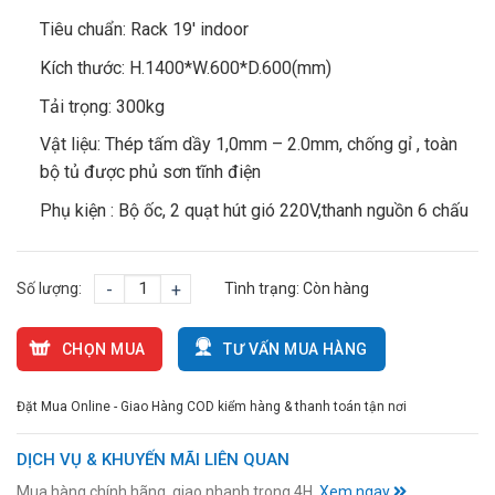
Tiêu chuẩn: Rack 19′ indoor
Kích thước: H.1400*W.600*D.600(mm)
Tải trọng: 300kg
Vật liệu: Thép tấm dầy 1,0mm – 2.0mm, chống gỉ , toàn
bộ tủ được phủ sơn tĩnh điện
Phụ kiện : Bộ ốc, 2 quạt hút gió 220V,thanh nguồn 6 chấu
Số lượng:
-
+
Tình trạng:
Còn hàng
CHỌN MUA
TƯ VẤN MUA HÀNG
Đặt Mua Online - Giao Hàng COD kiểm hàng & thanh toán tận nơi
DỊCH VỤ & KHUYẾN MÃI LIÊN QUAN
Mua hàng chính hãng, giao nhanh trong 4H.
Xem ngay