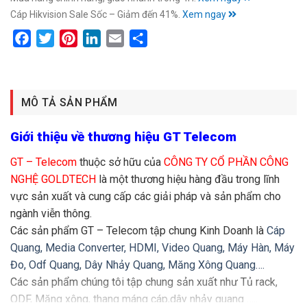
Cáp Hikvision Sale Sốc – Giảm đến 41%.
Xem ngay
Facebook
Twitter
Pinterest
LinkedIn
Email
Share
MÔ TẢ SẢN PHẨM
Giới thiệu về thương hiệu GT Telecom
GT – Telecom
thuộc sở hữu của
CÔNG TY CỔ PHẦN CÔNG
NGHỆ GOLDTECH
là một thương hiệu hàng đầu trong lĩnh
vực sản xuất và cung cấp các giải pháp và sản phẩm cho
ngành viễn thông.
Các sản phẩm GT – Telecom tập chung Kinh Doanh là
Cáp
Quang,
Media Converter, HDMI, Video Quang,
Máy Hàn, Máy
Đo,
Odf Quang, Dây Nhảy Quang, Măng Xông Quang….
Các sản phẩm chúng tôi tập chung sản xuất như Tủ rack,
ODF, Măng xông, thang máng cáp,dây nhảy quang …..