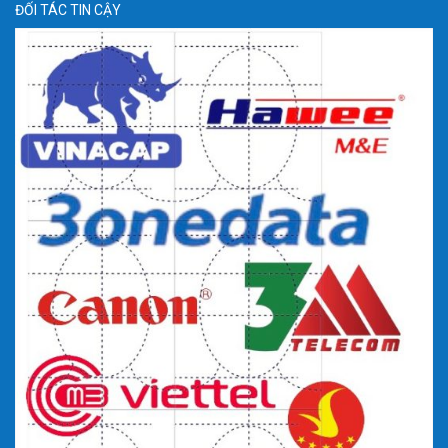
ĐỐI TÁC TIN CẬY
khoá an toàn cửa tủ rack
Bánh xe gắn cố định xoay 360′