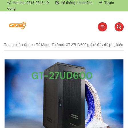
Skip
Hotline: 0815.0815.19
Hệ thống chi nhánh
Tuyển
dụng
to
content
Trang chủ
»
Shop
»
Tủ Mạng-Tủ Rack GT 27UD600 giá rẻ đầy đủ phụ kiện