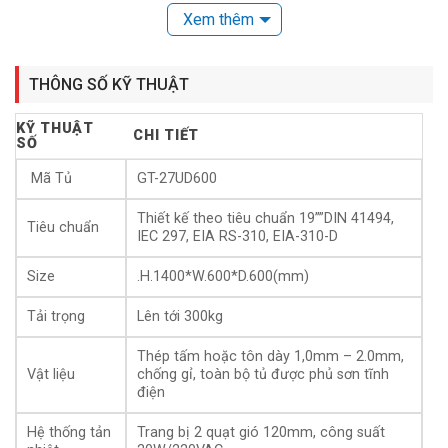
Xem thêm
Với uy tín nhiều năm trong lĩnh vực Viễn Thông, GT –
Telecom dần khẳng định được chỗ đứng trong thị trường
các sản phẩm Viễn Thông.
THÔNG SỐ KỸ THUẬT
KỸ THUẬT
Cam kết đầy đủ giấy xuất xưởng CQ cho khách hàng.
CHI TIẾT
SỐ
Tổng quan Tủ Rack 27UD600 giá rẻ Chất
Mã Tủ
GT-27UD600
Lượng cao
Thiết kế theo tiêu chuẩn 19””DIN 41494,
Tiêu chuẩn
IEC 297, EIA RS-310, EIA-310-D
Size
.H.1400*W.600*D.600(mm)
Tải trọng
Lên tới 300kg
Thép tấm hoặc tôn dày 1,0mm – 2.0mm,
Vật liệu
chống gỉ, toàn bộ tủ được phủ sơn tĩnh
điện
Hệ thống tản
Trang bị 2 quạt gió 120mm, công suất