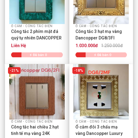
Ổ CẮM - CÔNG TẮC ĐIỆN
Ổ CẮM - CÔNG TẮC ĐIỆN
Công tắc 2 phím mặt đá
Công tắc 3 hạt mạ vàng
quý tự nhiên DANCOPPER
Dancopper DG8/3FI
Liên Hệ
1.030.000đ
1.250.000đ
Đã bán 0
Đã bán 0
21%
18%
Ổ CẮM - CÔNG TẮC ĐIỆN
Ổ CẮM - CÔNG TẮC ĐIỆN
Công tắc hai chiều 2 hạt
Ổ cắm đôi 3 chấu mạ
tinh tế mạ vàng 24K
vàng Dancopper Luxury