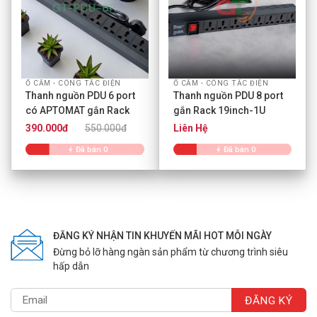
Ổ CẮM - CÔNG TẮC ĐIỆN
Ổ CẮM - CÔNG TẮC ĐIỆN
Thanh nguồn PDU 6 port
Thanh nguồn PDU 8 port
có APTOMAT gắn Rack
gắn Rack 19inch-1U
19inch-1U
390.000đ
550.000đ
Liên Hệ
Đã bán 0
Đã bán 0
ĐĂNG KÝ NHẬN TIN KHUYẾN MÃI HOT MỖI NGÀY
Đừng bỏ lỡ hàng ngàn sản phẩm từ chương trình siêu
hấp dẫn