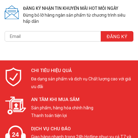
ĐĂNG KÝ NHẬN TIN KHUYẾN MÃI HOT MỖI NGÀY
Đừng bỏ lỡ hàng ngàn sản phẩm từ chương trình siêu
hấp dẫn
CHI TIÊU HIỆU QUẢ
Đa dạng sản phẩm và dịch vụ Chất lượng cao với giá
ưu đãi
AN TÂM KHI MUA SẮM
Sản phẩm, hàng hóa chính hãng
Thanh toán tiện lợi
DỊCH VỤ CHU ĐÁO
Giao hàng nhanh trong 24h Hotline phục vụ cả T7 và