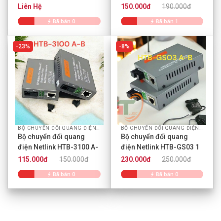
HTB-GS-03
sợi 10/100Mbps
Liên Hệ
150.000đ
190.000đ
Đã bán 0
Đã bán 1
23%
8%
BỘ CHUYỂN ĐỔI QUANG ĐIỆN NETLINK
BỘ CHUYỂN ĐỔI QUANG ĐIỆN NETLINK
Bộ chuyển đổi quang
Bộ chuyển đổi quang
điện Netlink HTB-3100 A-
điện Netlink HTB-GS03 1
B 1 sợi 10/100Mbps
sợi A-B 100/1000Mbps
115.000đ
150.000đ
230.000đ
250.000đ
Đã bán 0
Đã bán 0