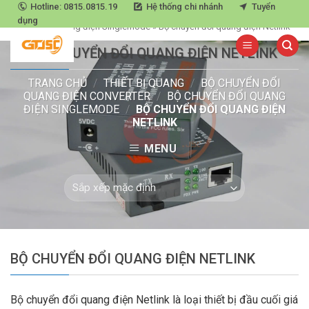
Skip
Hotline: 0815.0815.19
Hệ thống chi nhánh
Tuyển
Trang chủ
»
Thiết bị quang
»
Bộ chuyển đổi quang điện Converter
»
Bộ
dụng
to
chuyển đổi quang điện Singlemode
»
Bộ chuyển đổi quang điện Netlink
content
BỘ CHUYỂN ĐỔI QUANG ĐIỆN NETLINK
TRANG CHỦ
/
THIẾT BỊ QUANG
/
BỘ CHUYỂN ĐỔI
QUANG ĐIỆN CONVERTER
/
BỘ CHUYỂN ĐỔI QUANG
ĐIỆN SINGLEMODE
/
BỘ CHUYỂN ĐỔI QUANG ĐIỆN
NETLINK
MENU
BỘ CHUYỂN ĐỔI QUANG ĐIỆN NETLINK
Bộ chuyển đổi quang điện Netlink là loại thiết bị đầu cuối giá