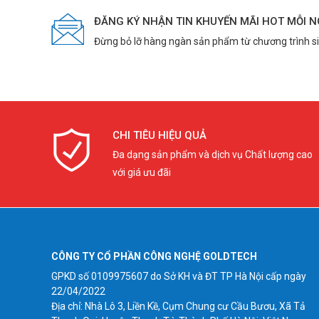
ĐĂNG KÝ NHẬN TIN KHUYẾN MÃI HOT MỖI 
Đừng bỏ lỡ hàng ngàn sản phẩm từ chương trình s
CHI TIÊU HIỆU QUẢ
Đa dạng sản phẩm và dịch vụ Chất lượng cao
với giá ưu đãi
CÔNG TY CỔ PHẦN CÔNG NGHỆ GOLDTECH
GPKD số 0109975607 do Sở KH và ĐT TP Hà Nội cấp ngày
22/04/2022
Địa chỉ: Nhà Lô 3, Liền Kề, Cụm Chung cư Cầu Bươu, Xã Tả