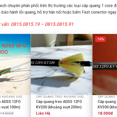
ech chuyên phân phối trên thị trường các loại cáp quang 1 core 
o bảo hành lỗi quang, hỗ trợ hàn nối hoặc bấm Fast conector ngay 
tư vấn 0815.0815.19 – 0815.0815.91
10%
+
+
CÁP QUANG TREO KHOẢNG VƯỢT ADSS
CÁP QUANG TREO KHOẢNG VƯỢT ADSS
o ADSS 12FO
Cáp quang treo ADSS 12FO
Cáp quang 
 vượt 100m)
KV200 (khoảng vượt 200m)
KV300 (kho
14.000đ
Liên Hệ
18.000đ