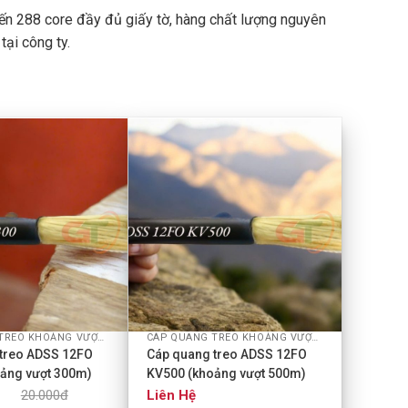
đến 288 core đầy đủ giấy tờ, hàng chất lượng nguyên
tại công ty.
+
CÁP QUANG TREO KHOẢNG VƯỢT ADSS
CÁP QUANG TREO KHOẢNG VƯỢT ADSS
treo ADSS 12FO
Cáp quang treo ADSS 12FO
ảng vượt 300m)
KV500 (khoảng vượt 500m)
20.000đ
Liên Hệ