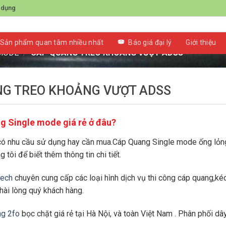
 dụng
eo khoảng vượt ADSS
T ADSS
Sản phẩm quan tâm nhiều nhất
Báo giá đại lý
Giới thiệu
 MODE
/
CÁP QUANG TREO KHOẢNG VƯỢT ADSS
NG TREO KHOẢNG VƯỢT ADSS
 Single mode giá rẻ ở đâu?
có nhu cầu sử dụng hay cần mua.Cáp Quang Single mode ống lỏng
g tôi để biết thêm thông tin chi tiết.
tech
chuyên cung cấp các loại hình dịch vụ thi công cáp quang,ké
ài lòng quý khách hàng.
g 2fo
bọc chặt giá rẻ tại Hà Nội, và toàn Việt Nam . Phân phối dâ