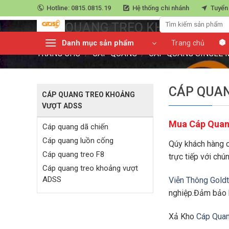
Skip
Hotline: 0815.0815.19
Hệ thống chi nhánh
Tuyển
Trang chủ
»
Cáp quang
»
Cáp Quang Single mode
»
Cáp quang tr
to
CÁP QUANG TREO KHOẢNG VƯỢ
content
Danh mục sản phẩm
Trang chủ
TRANG CHỦ
/
CÁP QUANG
/
CÁP QUANG SINGLE
CÁP QUA
CÁP QUANG TREO KHOẢNG
VƯỢT ADSS
Mua Cáp Quang
Cáp quang dã chiến
Cáp quang luồn cống
Qúy khách hàng 
Cáp quang treo F8
trực tiếp với chún
Cáp quang treo khoảng vượt
ADSS
Viễn Thông Gold
nghiệp.Đảm bảo h
Xả Kho
Cáp Quan