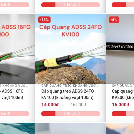
 bán 0
Đã bán 0
13%
6%
+
+
CÁP QUANG TREO KHOẢNG VƯỢT ADSS
CÁP QUANG TREO KHOẢNG VƯỢT ADSS
o ADSS 16FO
Cáp quang treo ADSS 24FO
Cáp quang 
 vượt 100m)
KV100 (khoảng vượt 100m)
KV200 (kho
14.000đ
16.000đ
16.000đ
 bán 0
Đã bán 0