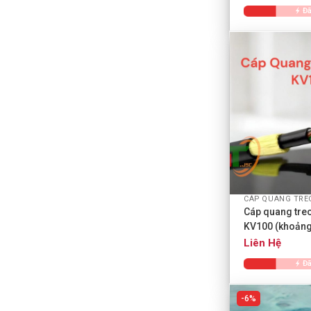
Đã
+
Cáp quang tre
KV100 (khoảng
Liên Hệ
Đã
6%