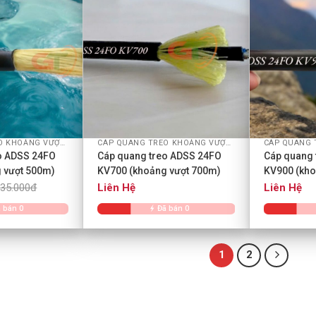
+
+
CÁP QUANG TREO KHOẢNG VƯỢT ADSS
CÁP QUANG TREO KHOẢNG VƯỢT ADSS
o ADSS 24FO
Cáp quang treo ADSS 24FO
Cáp quang 
 vượt 500m)
KV700 (khoảng vượt 700m)
KV900 (kho
35.000đ
Liên Hệ
Liên Hệ
 bán 0
Đã bán 0
1
2