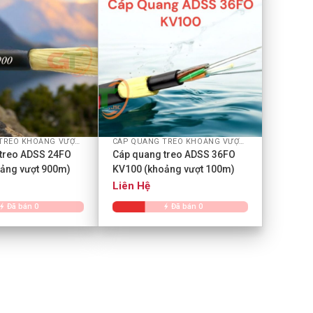
+
CÁP QUANG TREO KHOẢNG VƯỢT ADSS
CÁP QUANG TREO KHOẢNG VƯỢT ADSS
treo ADSS 24FO
Cáp quang treo ADSS 36FO
ảng vượt 900m)
KV100 (khoảng vượt 100m)
Liên Hệ
Đã bán 0
Đã bán 0