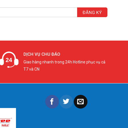
DỊCH VỤ CHU ĐÁO
Giao hàng nhanh trong 24h Hotline phục vụ cả
T7 và CN