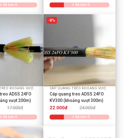
Đã bán 0
Đã bán 0
8%
+
CÁP QUANG TREO KHOẢNG VƯỢT ADSS
CÁP QUANG TREO KHOẢNG VƯỢT ADSS
treo ADSS 24FO
Cáp quang treo ADSS 24FO
ảng vượt 200m)
KV300 (khoảng vượt 300m)
17.000đ
22.000đ
24.000đ
Đã bán 0
Đã bán 0