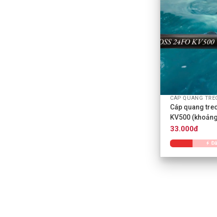
+
Cáp quang tre
KV500 (khoảng
33.000đ
Đã