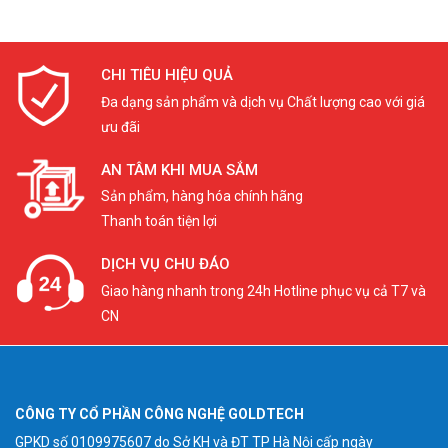
CHI TIÊU HIỆU QUẢ
Đa dạng sản phẩm và dịch vụ Chất lượng cao với giá
ưu đãi
AN TÂM KHI MUA SẮM
Sản phẩm, hàng hóa chính hãng
Thanh toán tiện lợi
DỊCH VỤ CHU ĐÁO
Giao hàng nhanh trong 24h Hotline phục vụ cả T7 và
CN
CÔNG TY CỔ PHẦN CÔNG NGHỆ GOLDTECH
GPKD số 0109975607 do Sở KH và ĐT TP Hà Nội cấp ngày