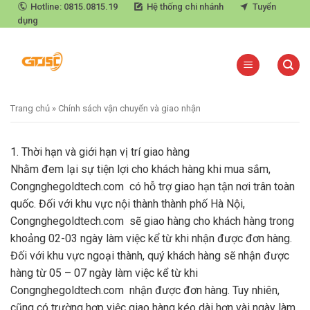
Skip
Hotline: 0815.0815.19
Hệ thống chi nhánh
Tuyển
dụng
to
content
Trang chủ
»
Chính sách vận chuyển và giao nhận
1. Thời hạn và giới hạn vị trí giao hàng
Nhằm đem lại sự tiện lợi cho khách hàng khi mua sắm,
Congnghegoldtech.com có hỗ trợ giao hạn tận nơi trân toàn
quốc. Đối với khu vực nội thành thành phố Hà Nội,
Congnghegoldtech.com sẽ giao hàng cho khách hàng trong
khoảng 02-03 ngày làm việc kể từ khi nhận được đơn hàng.
Đối với khu vực ngoại thành, quý khách hàng sẽ nhận được
hàng từ 05 – 07 ngày làm việc kể từ khi
Congnghegoldtech.com nhận được đơn hàng. Tuy nhiên,
cũng có trường hợp việc giao hàng kéo dài hơn vài ngày làm