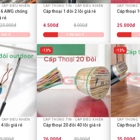
 CÁP ĐIỀU KHIỂN
CAP THONG TIN - CÁP ĐIỀU KHIỂN
CAP THONG T
16 AWG chống
Cáp thoại 1 đôi 2 lõi giá rẻ
Cáp thoại 1
á rẻ
25.000đ
4.500đ
8.000đ
25.000đ
 bán 0
Đã bán 0
13%
13%
+
+
 CÁP ĐIỀU KHIỂN
CAP THONG TIN - CÁP ĐIỀU KHIỂN
CAP THONG T
4 lõi giá rẻ
Cáp thoại 20 đôi 40 lõi giá rẻ
Cáp thoại 30
9.000đ
26.000đ
30.000đ
35.000đ