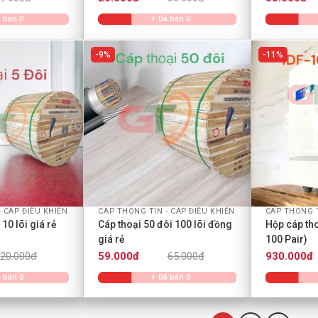
 bán 0
Đã bán 0
9%
11%
+
+
 CÁP ĐIỀU KHIỂN
CAP THONG TIN - CÁP ĐIỀU KHIỂN
CAP THONG T
 10 lõi giá rẻ
Cáp thoại 50 đôi 100 lõi đồng
Hộp cáp tho
giá rẻ
100 Pair)
20.000đ
59.000đ
65.000đ
930.000đ
 bán 0
Đã bán 0