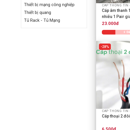
Thiết bị mạng công nghiệp
CAP THONG TIN -
Cáp âm thanh 
Thiết bị quang
nhiễu 1 Pair gi
Tủ Rack - Tủ Mạng
23.000đ
Đã
28%
+
CAP THONG TIN -
Cáp thoại 2 đôi 
6.500đ