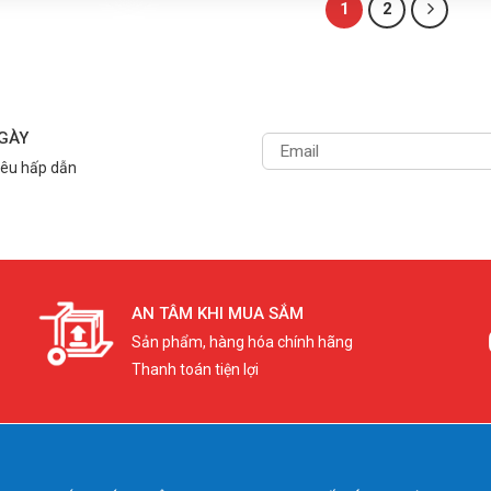
1
2
NGÀY
iêu hấp dẫn
AN TÂM KHI MUA SẮM
Sản phẩm, hàng hóa chính hãng
Thanh toán tiện lợi