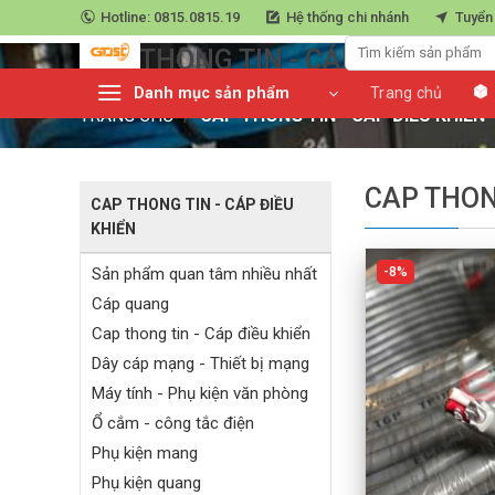
Skip
Hotline: 0815.0815.19
Hệ thống chi nhánh
Tuyển
Trang chủ
»
Cap thong tin - Cáp điều khiển
to
CAP THONG TIN - CÁP ĐIỀU KHI
content
Danh mục sản phẩm
Trang chủ
TRANG CHỦ
/
CAP THONG TIN - CÁP ĐIỀU KHIỂN
CAP THON
CAP THONG TIN - CÁP ĐIỀU
KHIỂN
Sản phẩm quan tâm nhiều nhất
8%
Cáp quang
Cap thong tin - Cáp điều khiển
Dây cáp mạng - Thiết bị mạng
Máy tính - Phụ kiện văn phòng
Ổ cắm - công tắc điện
Phụ kiện mang
Phụ kiện quang
+