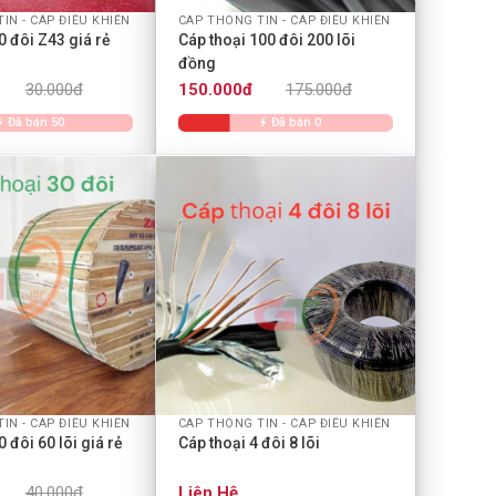
IN - CÁP ĐIỀU KHIỂN
CAP THONG TIN - CÁP ĐIỀU KHIỂN
0 đôi Z43 giá rẻ
Cáp thoại 100 đôi 200 lõi
đồng
30.000đ
150.000đ
175.000đ
Đã bán 50
Đã bán 0
+
IN - CÁP ĐIỀU KHIỂN
CAP THONG TIN - CÁP ĐIỀU KHIỂN
 đôi 60 lõi giá rẻ
Cáp thoại 4 đôi 8 lõi
40.000đ
Liên Hệ