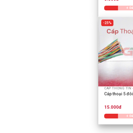
Đã
25%
+
CAP THONG TIN -
Cáp thoại 5 đôi
15.000đ
Đã