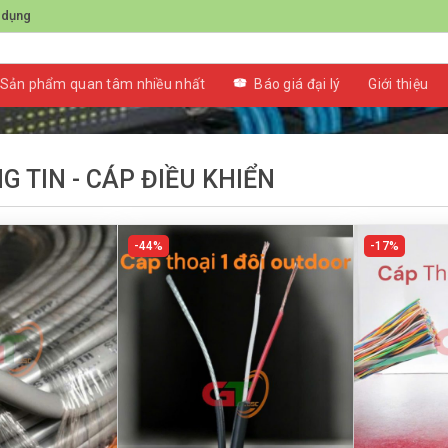
 dụng
ỂN
Sản phẩm quan tâm nhiều nhất
Báo giá đại lý
Giới thiệu
G TIN - CÁP ĐIỀU KHIỂN
44%
17%
+
+