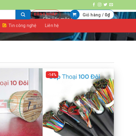
ĐĂNG NHẬP
Giỏ hàng /
0
₫
Tin công nghệ
Liên hệ
14%
+