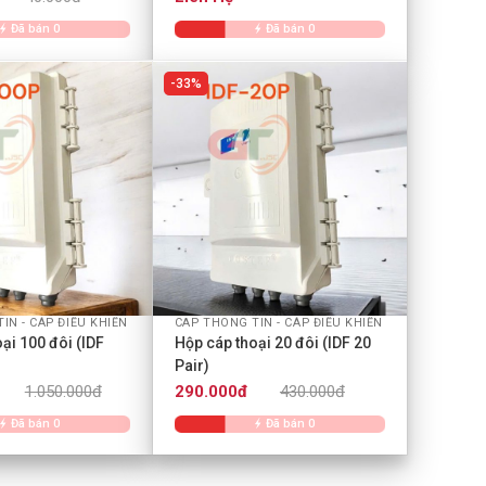
Đã bán 0
Đã bán 0
33%
+
IN - CÁP ĐIỀU KHIỂN
CAP THONG TIN - CÁP ĐIỀU KHIỂN
ại 100 đôi (IDF
Hộp cáp thoại 20 đôi (IDF 20
Pair)
1.050.000đ
290.000đ
430.000đ
Đã bán 0
Đã bán 0