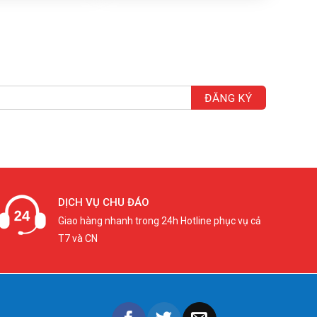
DỊCH VỤ CHU ĐÁO
Giao hàng nhanh trong 24h Hotline phục vụ cả
T7 và CN