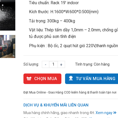
Tiêu chuẩn: Rack 19′ indoor
Kích thước: H.1600*W.600*D.500(mm)
Tải trọng: 300kg – 400kg
Vật liệu: Thép tấm dầy 1,0mm – 2.0mm, chống gỉ 
tủ được phủ sơn tĩnh điện
Phụ kiện : Bộ ốc, 2 quạt hút gió 220V,thanh nguồ
Số lượng:
-
+
Tình trạng:
Còn hàng
CHỌN MUA
TƯ VẤN MUA HÀNG
Đặt Mua Online - Giao Hàng COD kiểm hàng & thanh toán tận nơi
DỊCH VỤ & KHUYẾN MÃI LIÊN QUAN
Mua hàng chính hãng, giao nhanh trong 4H.
Xem ngay