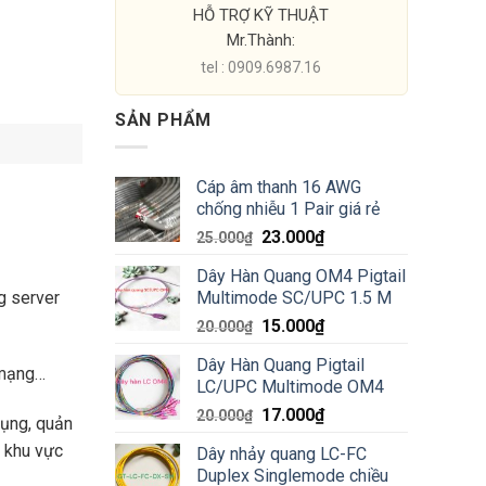
HỖ TRỢ KỸ THUẬT
Mr.Thành:
tel : 0909.6987.16
SẢN PHẨM
Cáp âm thanh 16 AWG
chống nhiễu 1 Pair giá rẻ
Giá
Giá
23.000
₫
25.000
₫
gốc
hiện
Dây Hàn Quang OM4 Pigtail
là:
tại
Multimode SC/UPC 1.5 M
g server
25.000₫.
là:
Giá
Giá
15.000
₫
23.000₫.
20.000
₫
gốc
hiện
Dây Hàn Quang Pigtail
là:
tại
g mạng…
LC/UPC Multimode OM4
20.000₫.
là:
Giá
Giá
17.000
₫
15.000₫.
20.000
₫
dụng, quản
gốc
hiện
u khu vực
Dây nhảy quang LC-FC
là:
tại
Duplex Singlemode chiều
20.000₫.
là: