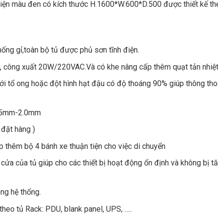
ện màu đen có kích thước H.1600*W.600*D.500 được thiết kế the
ống gỉ,toàn bộ tủ được phủ sơn tĩnh điện.
mm, công xuất 20W/220VAC.Và có khe nâng cấp thêm quạt tản nhiệt
ới tổ ong hoặc đột hình hạt đậu có độ thoáng 90% giúp thông tho
 1,5mm-2.0mm
đặt hàng )
p thêm bộ 4 bánh xe thuận tiện cho việc di chuyển
cửa của tủ giúp cho các thiết bị hoạt động ổn định và không bị tă
ng hệ thống.
theo tủ Rack: PDU, blank panel, UPS, …..