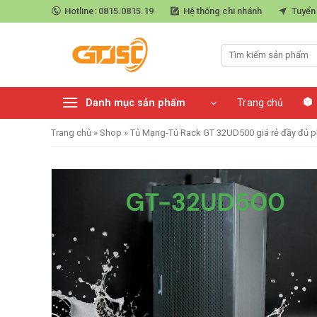
Skip
Hotline: 0815.0815.19
Hệ thống chi nhánh
Tuyển
to
content
Danh mục sản phẩm
Trang chủ
Trang chủ
»
Shop
»
Tủ Mạng-Tủ Rack GT 32UD500 giá rẻ đầy đủ p