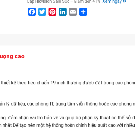
Cáp Hikvision Sale Sốc – Giảm đến 41%.
Xem ngay
Facebook
Twitter
Pinterest
LinkedIn
Email
Share
Lượng cao
hiết kế theo tiêu chuẩn 19 inch thường được đặt trong các phòn
uản lý dữ liệu, các phòng IT, trung tâm viễn thông hoặc các phòn
ạng, đảm nhận vai trò bảo vệ và giúp bộ phận kỹ thuật có thể sử 
ện nhất.Để tạo nên một hệ thống hoàn chỉnh hiệu suất cao,với nhiề