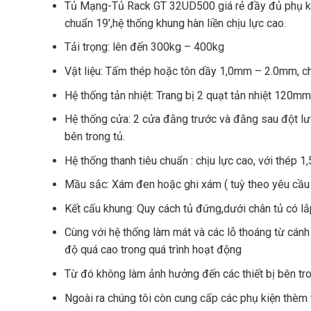
Tủ Mạng-Tủ Rack GT 32UD500 giá rẻ đầy đủ phụ ki
chuẩn 19′,hệ thống khung hàn liền chịu lực cao.
Tải trọng: lên đến 300kg – 400kg
Vật liệu: Tấm thép hoặc tôn dầy 1,0mm – 2.0mm, ch
Hệ thống tản nhiệt: Trang bị 2 quạt tản nhiệt 120
Hệ thống cửa: 2 cửa đằng trước và đằng sau đột lư
bên trong tủ.
Hệ thống thanh tiêu chuẩn : chịu lực cao, với thép
Mầu sắc: Xám đen hoặc ghi xám ( tuỳ theo yêu cầu 
Kết cấu khung: Quy cách tủ đứng,dưới chân tủ có lắ
Cùng với hệ thống làm mát và các lỗ thoáng từ cánh 
độ quá cao trong quá trình hoạt động
Từ đó không làm ảnh hưởng đến các thiết bị bên tro
Ngoài ra chúng tôi còn cung cấp các phụ kiện thèm 