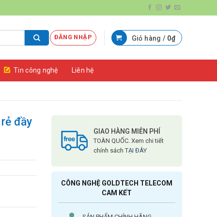
ĐĂNG NHẬP
Giỏ hàng /
0
₫
Tin công nghệ
Liên hệ
rẻ đầy
GIAO HÀNG MIỄN PHÍ
TOÀN QUỐC. Xem chi tiết
chính sách
TẠI ĐÂY
CÔNG NGHỆ GOLDTECH TELECOM
CAM KẾT
SẢN PHẨM CHÍNH HÃNG