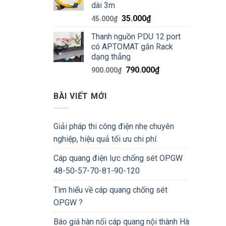
dài 3m
17.000₫.
Giá
Giá
35.000
₫
45.000
₫
gốc
hiện
Thanh nguồn PDU 12 port
là:
tại
có APTOMAT gắn Rack
45.000₫.
là:
dạng thẳng
35.000₫.
Giá
Giá
790.000
₫
900.000
₫
gốc
hiện
là:
tại
BÀI VIẾT MỚI
900.000₫.
là:
790.000₫.
Giải pháp thi công điện nhẹ chuyên
nghiệp, hiệu quả tối ưu chi phí.
Cáp quang điện lực chống sét OPGW
48-50-57-70-81-90-120
Tìm hiểu về cáp quang chống sét
OPGW ?
Báo giá hàn nối cáp quang nội thành Hà