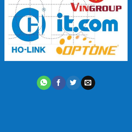
Tập kết tủ rack và ODF trước khi đi giao hàng
Mỗi một sản phẩm
Tủ Rack các loại
6U,10U,15U,20U,27U,36U,42U…
mà chúng tôi cung cấp
đều có đầy đủ tem, nhãn mác và giấy tờ
Bạn không phải lo mua phải hàng giả, hàng nhái kém chất
lượng.Tủ có độ bền cao, thích nghi được nhiều điều kiện thời
tiết, môi trường.
Bảng giá cũng được niêm yết rõ ràng, minh bạch và ổn định.
Điều này giúp bạn không phải lo lắng về chi phí khi chọn mua
tủ rack ở chúng tôi.
Chính sách bảo hành đáng tin cậy
Chúng tôi cam kết bảo hành sản phẩm lên tới 12 tháng.Dịch
vụ cam kết đổi trả uy tín nếu sản phẩm giao đến khách hàng