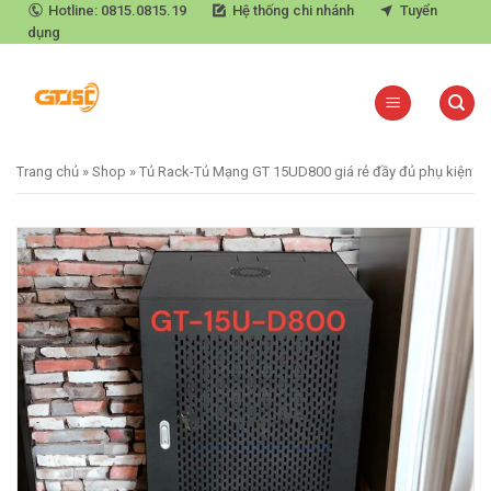
Skip
Hotline: 0815.0815.19
Hệ thống chi nhánh
Tuyển
dụng
to
content
Trang chủ
»
Shop
»
Tủ Rack-Tủ Mạng GT 15UD800 giá rẻ đầy đủ phụ kiện