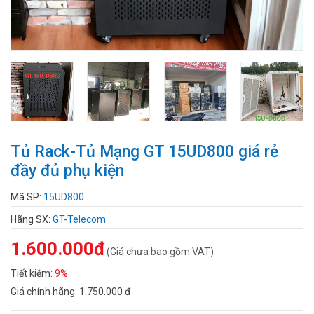
Tủ Rack-Tủ Mạng GT 15UD800 giá rẻ
đầy đủ phụ kiện
Mã SP:
15UD800
Hãng SX:
GT-Telecom
1.600.000đ
(Giá chưa bao gồm VAT)
Tiết kiệm:
9%
Giá chính hãng:
1.750.000 đ