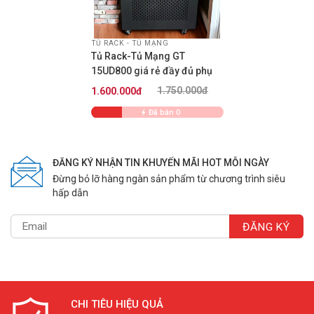
TỦ RACK - TỦ MẠNG
Tủ Rack-Tủ Mạng GT
15UD800 giá rẻ đầy đủ phụ
kiện
1.750.000đ
1.600.000đ
Đã bán 0
ĐĂNG KÝ NHẬN TIN KHUYẾN MÃI HOT MỖI NGÀY
khoá an toàn cửa tủ rack
Đừng bỏ lỡ hàng ngàn sản phẩm từ chương trình siêu
hấp dẫn
Phụ kiện:bao gồm
Thanh cấp nguồn 3 chấu đa năng chuẩn rack 19″
1 bộ khóa cửa trước bảo đảm an toàn cho các phụ kiện
bên trong
1 quạt tản nhiệt 20W,220v 1U = 1,75 inch = 4.45cm
CHI TIÊU HIỆU QUẢ