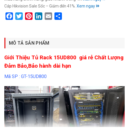
Cáp Hikvision Sale Sốc – Giảm đến 41%.
Xem ngay
Facebook
Twitter
Pinterest
LinkedIn
Email
Share
MÔ TẢ SẢN PHẨM
Giới Thiệu Tủ Rack 15UD800 giá rẻ Chất Lượng
Đảm Bảo,Bảo hành dài hạn
Mã SP : GT-15UD800