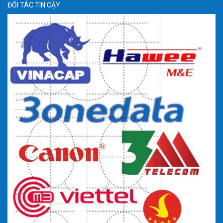
ĐỐI TÁC TIN CẬY
Xưởng sản xuất tủ rack GT-15UD800