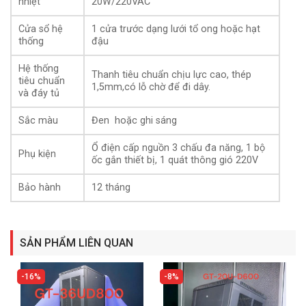
nhiệt
20W/220VAC
xuất 20W/220VAC.
Hệ thống cửa: 1 cửa đằng trước đột lưới tổ ong hoặc đột
Cửa sổ hệ
1 cửa trước dạng lưới tổ ong hoặc hạt
thống
đậu
hình hạt đậu có độ thoáng 90% giúp thông thoáng khí bên
trong tủ.
Hệ thống
Thanh tiêu chuẩn chịu lực cao, thép
tiêu chuẩn
Hệ thống thanh tiêu chuẩn : chịu lực cao, với thép 1,5mm.
1,5mm,có lỗ chờ để đi dây.
và đáy tủ
Mầu sắc: Xám đen hoặc ghi xám ( tuỳ theo yêu cầu đặt
Sắc màu
Đen hoặc ghi sáng
hàng )
Ổ điện cấp nguồn 3 chấu đa năng, 1 bộ
Kết cấu khung: Quy cách tủ đứng,dưới chân tủ có lắp
Phụ kiện
ốc gắn thiết bị, 1 quát thông gió 220V
thêm bộ 4 bánh xe thuận tiện cho việc di chuyển.
Bảo hành
12 tháng
SẢN PHẨM LIÊN QUAN
16%
8%