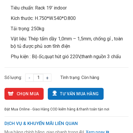
Tiêu chuẩn: Rack 19′ indoor
Kích thước: H.750*W.540*D.800
Tải trọng: 250kg
Vật liệu: Thép tấm dầy 1,0mm – 1,5mm, chống gỉ , toàn
bộ tủ được phủ sơn tĩnh điện
Phụ kiện : Bộ ốc,quạt hút gió 220V,thanh nguồn 3 chấu
Số lượng:
-
+
Tình trạng:
Còn hàng
CHỌN MUA
TƯ VẤN MUA HÀNG
Đặt Mua Online - Giao Hàng COD kiểm hàng & thanh toán tận nơi
DỊCH VỤ & KHUYẾN MÃI LIÊN QUAN
Mua hàng chính hãng, giao nhanh trong 4H.
Xem ngay