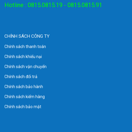
đảm bảo
Hotline : 0815.0815.19 - 0815.0815.91
Nhãn hiệu
GT-Telecom
thuộc sở hữu của
CÔNG TY CỔ PHẦN
CÔNG NGHỆ GOLDTECH
Chuyên nhận sản xuất và phân phối các loại hộp phối quang
CHÍNH SÁCH CÔNG TY
ODF,tủ rack các loại tại Việt Nam có xưởng sản xuất tại KCN
Đồng Văn-Hà Nam theo yêu cầu của khách hàng.
Chính sách thanh toán
Chính sách khiếu nại
Cam kết đầy đủ giấy xuất xưởng CQ cho khách hàng.
Chính sách vận chuyển
Chính sách đổi trả
Chính sách bảo hành
Chính sách kiểm hàng
Chính sách bảo mật