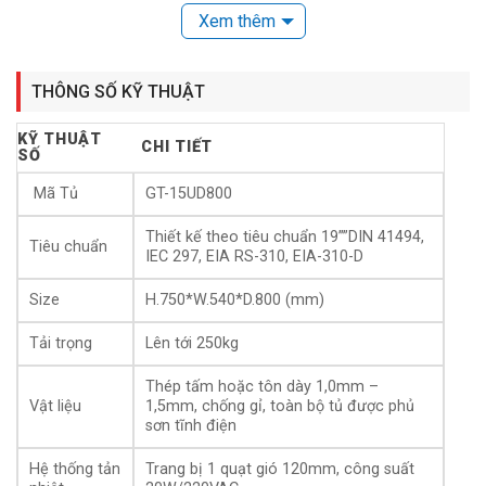
Xem thêm
THÔNG SỐ KỸ THUẬT
Tủ Rack GT-15UD800 lắp full thiết bị
KỸ THUẬT
CHI TIẾT
SỐ
Tủ Rack-Tủ Mạng GT 15UD800 giá rẻ đầy đủ phụ kiện
Mã Tủ
GT-15UD800
màu đen có kích thước H.750*W.540*D.800 được thiết kế
theo tiêu chuẩn 19′,hệ thống khung hàn liền chịu lực cao.
Thiết kế theo tiêu chuẩn 19””DIN 41494,
Tiêu chuẩn
IEC 297, EIA RS-310, EIA-310-D
Ngoài ra, các khu vực nguồn và phụ kiện được tích hợp
sẵn giúp bạn dễ dàng sắp xếp và kết nối các thiết bị
Size
H.750*W.540*D.800 (mm)
mạng một cách gọn gàng.
Tải trọng
Lên tới 250kg
Tải trọng: lên đến 250kg
Thép tấm hoặc tôn dày 1,0mm –
Vật liệu: Tấm thép hoặc tôn dầy 1,0mm – 1,5mm, chống
Vật liệu
1,5mm, chống gỉ, toàn bộ tủ được phủ
sơn tĩnh điện
gỉ,toàn bộ tủ được phủ sơn tĩnh điện.
Hệ thống tản nhiệt: Trang bị 1 quạt tản nhiệt 120mm, công
Hệ thống tản
Trang bị 1 quạt gió 120mm, công suất