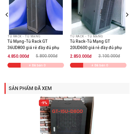
Tủ Rack 15U-D800-Màu trắng sữa
TỦ RACK - TỦ MẠNG
TỦ RACK - TỦ MẠNG
Tủ Mạng-Tủ Rack GT
Tủ Rack-Tủ Mạng GT
36UD800 giá rẻ đầy đủ phụ
20UD600 giá rẻ đầy đủ phụ
kiện
kiện
5.800.000đ
3.100.000đ
4.850.000đ
2.850.000đ
Đã bán 0
Đã bán 0
SẢN PHẨM ĐÃ XEM
9%
Bánh xe gắn cố định dưới chân xoay 360′