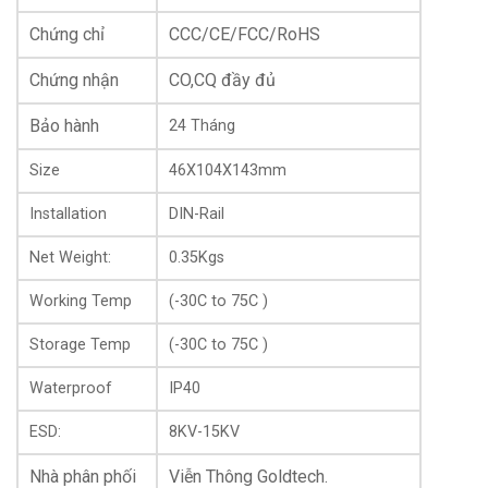
Chứng chỉ
CCC/CE/FCC/RoHS
Chứng nhận
CO,CQ đầy đủ
Bảo hành
24 Tháng
Size
46X104X143mm
Installation
DIN-Rail
Net Weight:
0.35Kgs
-Tốc độ chuyển mạch của dòng switch công nghiệp tới
Working Temp
(-30C to 75C )
từ thương hiệu Scodeno lên đến 1G, tốc độ chuyển tiếp
gói tin 0,744 Mpps . Thiết kế mạch tân tiến với khả năng
Storage Temp
(-30C to 75C )
tản nhiệt tự làm mát tránh tình trạng bị treo do nhiệt độ
Waterproof
IP40
cao, phù hợp sử dụng cho môi trường mạng công
nghiệp điều khiện hoạt động khắc nghiệt.
ESD:
8KV-15KV
Nhà phân phối
Viễn Thông Goldtech.