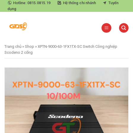
Skip
Hotline: 0815.0815.19
Hệ thống chi nhánh
Tuyển
dụng
to
content
Trang chủ
»
Shop
»
XPTN-9000-63-1FX1TX-SC Switch Công nghiệp
Scodeno 2 cổng