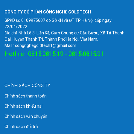
XPTN-
8*10/100M Ethernet
9000-45-
PoE/PoE+
CÔNG TY CỔ PHẦN CÔNG NGHỆ GOLDTECH
8TP
GPKD số 0109975607 do Sở KH và ĐT TP Hà Nội cấp ngày
XPTN-
1*1000M SC,
22/04/2022
9000-43-
1*10/100/1000M
Địa chỉ: Nhà Lô 3, Liền Kề, Cụm Chung cư Cầu Bươu, Xã Tả Thanh
1GX1GP
Ethernet PoE/PoE+
Oai, Huyện Thanh Trì, Thành Phố Hà Nội, Việt Nam.
Mail : congnghegoldtech1@gmail.com
XPTN-
1*1000M SC,
9000-45-
2*10/100/1000M
Hotline : 0815.0815.19 - 0815.0815.91
1GX2GP
Ethernet PoE/PoE+
XPTN-
1*1000M SC,
9000-45-
4*10/100/1000M
1GX4GP
Ethernet PoE/PoE+
CHÍNH SÁCH CÔNG TY
XPTN-
1*1000M SC,
10/100/1000Mbps
9000-45-
8*10/100/1000M
Chính sách thanh toán
1GX8GP
Ethernet PoE/PoE+
Chính sách khiếu nại
XPTN-
2*1000M SC,
9000-45-
2*10/100/1000M
Chính sách vận chuyển
2GX2GP
Ethernet PoE/PoE+
Chính sách đổi trả
XPTN-
2*1000M SC,