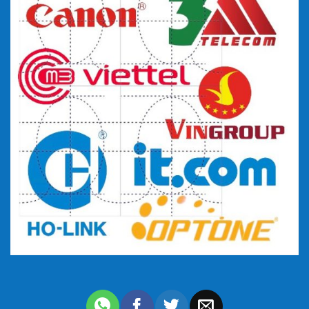
Bộ chuyển đổi quang điện GT-1F-2SC – 2 sợi quang
10/100M
Converter 1 sợi 10/100M 3Onedata 1100-SS-SC-20km
Cam kết của chúng tôi về sản phẩm khi mua
hàng
Viễn Thông Goldtech
đơn vị danh tiếng, uy tín trên thị
trường đã và đang nhận được sự tin tưởng hợp tác của
quý khách hàng trên khắp cả nước.
Cam kết hàng chính hãng chất lượng đảm bảo ổn định;
giấy tờ xuất xưởng đầy đủ. Hàng dự án bao test chất
lượng và ổn định.
Chúng tôi phân phối và cung cấp các sản phẩm chính
hãng có đầy đủ giấy tờ và nguồn gốc rõ ràng. Không chỉ
sở hữu chất lượng tốt, giá thành cũng rất cạnh tranh so