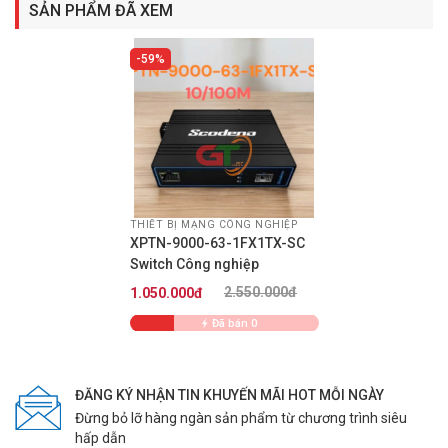
SẢN PHẨM ĐÃ XEM
khác.
59%
THIẾT BỊ MẠNG CÔNG NGHIỆP
XPTN-9000-63-1FX1TX-SC
Switch Công nghiệp
Scodeno 2 cổng
2.550.000đ
1.050.000đ
Đã bán 0
–
Viễn Thông Goldtech
hiện đang là đại lý chính thức nhập
khẩu và phân phối switch công nghiệp chính hãng của
ĐĂNG KÝ NHẬN TIN KHUYẾN MÃI HOT MỖI NGÀY
SCODENO. Giấy tờ chứng nhận CO-CQ đầy đủ.
Đừng bỏ lỡ hàng ngàn sản phẩm từ chương trình siêu
hấp dẫn