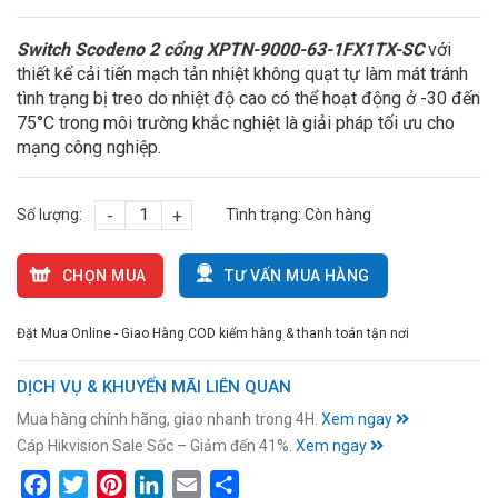
Switch Scodeno 2 cổng XPTN-9000-63-1FX1TX-SC
với
thiết kế cải tiến mạch tản nhiệt không quạt tự làm mát tránh
tình trạng bị treo do nhiệt độ cao có thể hoạt động ở -30 đến
75°C trong môi trường khắc nghiệt là giải pháp tối ưu cho
mạng công nghiệp.
Số lượng:
-
+
Tình trạng:
Còn hàng
CHỌN MUA
TƯ VẤN MUA HÀNG
Đặt Mua Online - Giao Hàng COD kiểm hàng & thanh toán tận nơi
DỊCH VỤ & KHUYẾN MÃI LIÊN QUAN
Mua hàng chính hãng, giao nhanh trong 4H.
Xem ngay
Cáp Hikvision Sale Sốc – Giảm đến 41%.
Xem ngay
Facebook
Twitter
Pinterest
LinkedIn
Email
Share