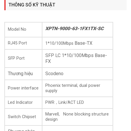
THÔNG SỐ KỸ THUẬT
XPTN-9000-63-1FX1TX-SC
Model No
Base-TX
RJ45 Port
1*10/100Mbps
SFP LC 1*10/100Mbps Base-
SFP Port
FX
Thương hiệu
Scodeno
-Switch công nghiệp Scodeno cung cấp chất lượng công
Phoenix terminal, dual power
nghiệp tuyệt vời với khả năng chịu nhiệt độ và chống sét tốt
Power interface
supply
đồng thời tăng cường độ tin cậy và an toàn của mạng công
nghiệp.
Led Indicator
PWR，Link/ACT LED
Marvell, None blocking structure
– Chống sét lan truyền nguồn điện: IEC 61000-4-5 Cấp
Switch Chipset
design
độ 3 (4KV/2KV) (8/20 µs)