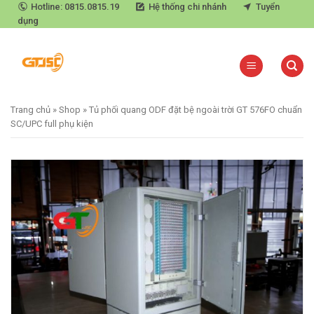
Skip
Hotline: 0815.0815.19
Hệ thống chi nhánh
Tuyển
dụng
to
content
Trang chủ
»
Shop
»
Tủ phối quang ODF đặt bệ ngoài trời GT 576FO chuẩn
SC/UPC full phụ kiện