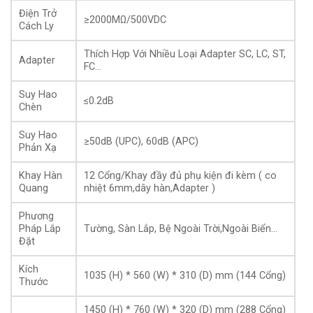
Điện Trở
≥2000MΩ/500VDC
Cách Ly
Thích Hợp Với Nhiều Loại Adapter SC, LC, ST,
Adapter
FC…
Suy Hao
≤0.2dB
Tủ phối quang 2 cánh 576FO
Chèn
Suy Hao
≥50dB (UPC), 60dB (APC)
Cấu tạo tủ phối quang ODF 576 FO
Phản Xạ
Chất liệu cấu thành là nhựa composite dày dặn, chắc
Khay Hàn
12 Cổng/Khay đầy đủ phụ kiện đi kèm ( co
chắn,chống va đập và oxi hoá.
Quang
nhiệt 6mm,dây hàn,Adapter )
Đặc biệt sản phẩm Tủ phối quang đặt bệ ngoài trời
Phương
Pháp Lắp
Tường, Sàn Lắp, Bệ Ngoài Trời,Ngoài Biển…
576FO chuẩn SC/UPC full phụ kiện dùng môi trường
Đặt
ngoài biển chống chịu gió và muối mặn.
Kích
Chuyên dụng cho các dự án lớn,ví dụ như dự án mạng
1035 (H) * 560 (W) * 310 (D) mm (144 Cổng)
Thước
Pon cho khu đô thị lớn,toà nhà cao tầng…
1450 (H) * 760 (W) * 320 (D) mm (288 Cổng)