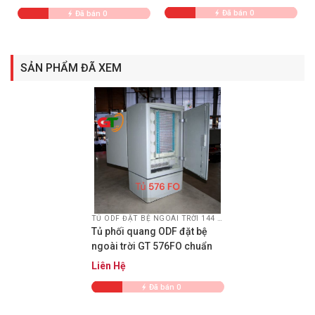
Đã bán 0
Đã bán 0
SẢN PHẨM ĐÃ XEM
TỦ ODF ĐẶT BỆ NGOÀI TRỜI 144 -576FO
Tủ phối quang ODF đặt bệ
ngoài trời GT 576FO chuẩn
SC/UPC full phụ kiện
Liên Hệ
Đã bán 0