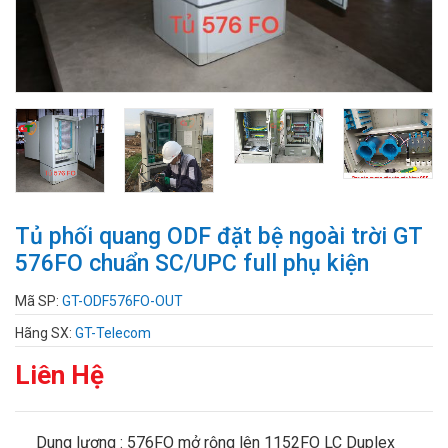
Tủ phối quang ODF đặt bệ ngoài trời GT
576FO chuẩn SC/UPC full phụ kiện
Mã SP:
GT-ODF576FO-OUT
Hãng SX:
GT-Telecom
Liên Hệ
Dung lượng : 576FO mở rộng lên 1152FO LC Duplex