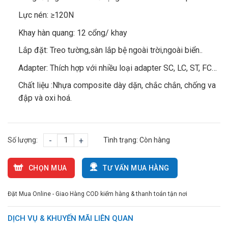
Lực nén: ≥120N
Khay hàn quang: 12 cổng/ khay
Lắp đặt: Treo tường,sàn lắp bệ ngoài trời,ngoài biển..
Adapter: Thích hợp với nhiều loại adapter SC, LC, ST, FC…
Chất liệu :Nhựa composite dày dặn, chắc chắn, chống va
đập và oxi hoá.
Số lượng:
-
+
Tình trạng:
Còn hàng
CHỌN MUA
TƯ VẤN MUA HÀNG
Đặt Mua Online - Giao Hàng COD kiểm hàng & thanh toán tận nơi
DỊCH VỤ & KHUYẾN MÃI LIÊN QUAN