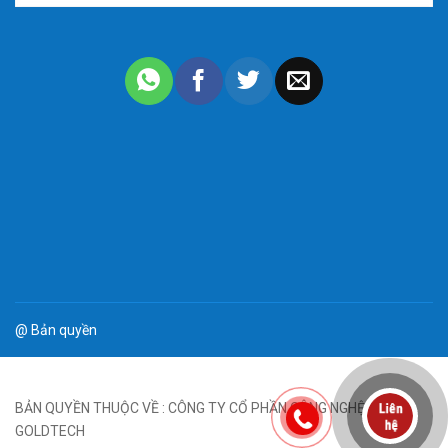
Tủ phối quang ODF đặt bệ ngoài trời GT 576FO chuẩn
SC/UPC full phụ kiện với tính linh hoạt, độ bền và khả năng
hoạt động hiệu quả,là một phần không thể thiếu trong việc
xây dựng và vận hành các hệ thống truyền dẫn quang hiện
đại.
Mua tủ phối quang ODF 576Fo giá rẻ ở đâu ?
5 Lý do bạn nên mua hàng tại
Viễn Thông
Goldtech
Là đơn vị lâu năm, quy mô lớn có nhiều đối tác khách
hàng lớn.
Giá thành rẻ, nếu alo số lượng lớn sẽ thương lượng giá tốt
hơn cho các dự án.
@ Bản quyền
Miễn phí vận chuyển
Cam kết chất lượng sản phẩm cáp chính hãng đầy đủ
BẢN QUYỀN THUỘC VỀ : CÔNG TY CỔ PHẦN CÔNG NGHỆ
giấy tờ xuất xưởng từ nhà máy.
GOLDTECH