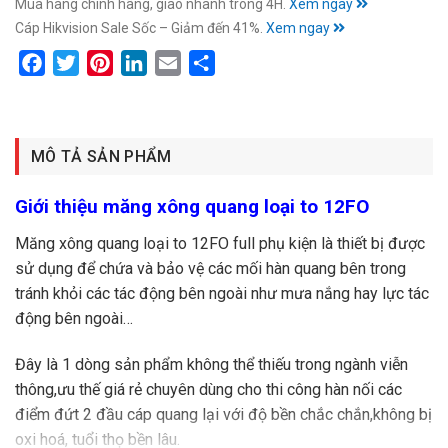
Mua hàng chính hãng, giao nhanh trong 4H.
Xem ngay
Cáp Hikvision Sale Sốc – Giảm đến 41%.
Xem ngay
Facebook
Twitter
Pinterest
LinkedIn
Email
Share
MÔ TẢ SẢN PHẨM
Giới thiệu măng xông quang loại to 12FO
Măng xông quang loại to 12FO full phụ kiện là thiết bị được
sử dụng để chứa và bảo vệ các mối hàn quang bên trong
tránh khỏi các tác động bên ngoài như mưa nắng hay lực tác
động bên ngoài…
Đây là 1 dòng sản phẩm không thể thiếu trong ngành viễn
thông,ưu thế giá rẻ chuyên dùng cho thi công hàn nối các
điểm đứt 2 đầu cáp quang lại với độ bền chắc chắn,không bị
oxi hoá, tuổi thọ bền lâu.