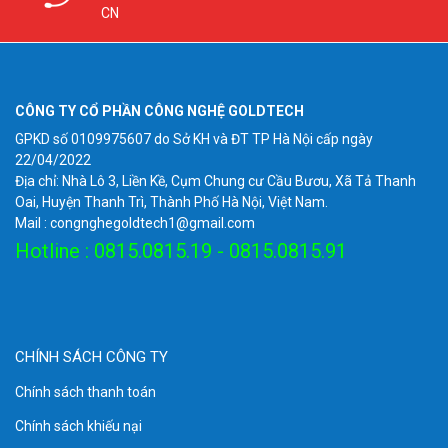
CN
CÔNG TY CỔ PHẦN CÔNG NGHỆ GOLDTECH
GPKD số 0109975607 do Sở KH và ĐT TP Hà Nội cấp ngày
22/04/2022
Địa chỉ: Nhà Lô 3, Liền Kề, Cụm Chung cư Cầu Bươu, Xã Tả Thanh
Oai, Huyện Thanh Trì, Thành Phố Hà Nội, Việt Nam.
Mail : congnghegoldtech1@gmail.com
Hotline : 0815.0815.19 - 0815.0815.91
CHÍNH SÁCH CÔNG TY
Chính sách thanh toán
Chính sách khiếu nại
Măng xông quang 8-12FO full phụ kiện