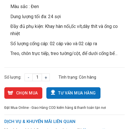
Màu sắc : Đen
Dung lượng tối đa: 24 sợi
Đầy đủ phụ kiện: Khay hàn nối,ốc vít,dây thít và ống co
nhiệt
Số lượng cổng cáp: 02 cáp vào và 02 cáp ra
Treo, chôn trực tiếp, treo tường/cột, để dưới cống bể…
Số lượng:
-
+
Tình trạng:
Còn hàng
CHỌN MUA
TƯ VẤN MUA HÀNG
Đặt Mua Online - Giao Hàng COD kiểm hàng & thanh toán tận nơi
DỊCH VỤ & KHUYẾN MÃI LIÊN QUAN