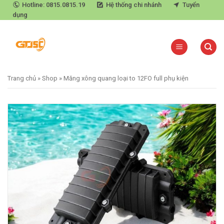
Skip
Hotline: 0815.0815.19
Hệ thống chi nhánh
Tuyển
dụng
to
content
Trang chủ
»
Shop
»
Măng xông quang loại to 12FO full phụ kiện