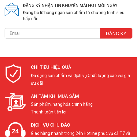
ĐĂNG KÝ NHẬN TIN KHUYẾN MÃI HOT MỖI NGÀY
Băng đánh dấu
Đừng bỏ lỡ hàng ngàn sản phẩm từ chương trình siêu
hấp dẫn
Dây Nilon
Dây thít
Công cụ mở ốc
Băng cách điện hay gioăng cao su đúc, vòng giữ , và
nhiều phụ kiện khác
CHI TIÊU HIỆU QUẢ
Đa dạng sản phẩm và dịch vụ Chất lượng cao với giá
ưu đãi
AN TÂM KHI MUA SẮM
Sản phẩm, hàng hóa chính hãng
Thanh toán tiện lợi
DỊCH VỤ CHU ĐÁO
Giao hàng nhanh trong 24h Hotline phục vụ cả T7 và