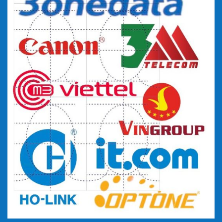
KHI MUA HÀNG TẠI VT GOLDTECH, QUÝ KHÁCH
SẼ ĐƯỢC HƯỞNG NHỮNG ƯU ĐÃI SAU:
– Chính sách bảo hành tốt nhất theo chế độ bảo hành của
nhà sản xuất.
– Đội ngũ nhân viên có trình độ tư vấn và kinh nghiệm trên 5
năm trong ngành.
– Cam kết hàng mới 100%. Phát hiện hàng cũ bồi thường
gấp ba.
– Mức giá tốt nhất và cạnh tranh nhất thị trường
– Sản phẩm chính hãng, đầy đủ giấy tờ xuất xưởng từ nhà
sản xuất
– Cung cấp sản phẩm đa dạng chọn gói hệ thống quang,hệ
thống mạng cho khách hàng
Hotline/zalo tư vấn 0815.0815.19 –
0815.0815.91