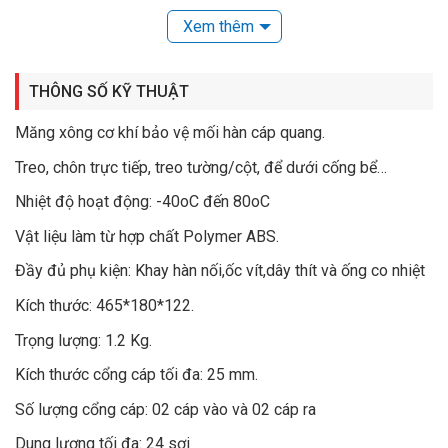
Xem thêm
Tính năng và đặc điểm măng xông quang loại
to 12FO
THÔNG SỐ KỸ THUẬT
Măng xông cơ khí bảo vệ mối hàn cáp quang.
Treo, chôn trực tiếp, treo tường/cột, để dưới cống bể…
Nhiệt độ hoạt động: -40oC đến 80oC
Vật liệu làm từ hợp chất Polymer ABS.
Đầy đủ phụ kiện: Khay hàn nối,ốc vít,dây thít và ống co nhiệt
Kích thước: 465*180*122.
Trọng lượng: 1.2 Kg.
Kích thước cổng cáp tối đa: 25 mm.
Số lượng cổng cáp: 02 cáp vào và 02 cáp ra
Măng xông quang 12FO được cấu tạo từ 2 mảnh nhựa
Dung lượng tối đa: 24 sợi