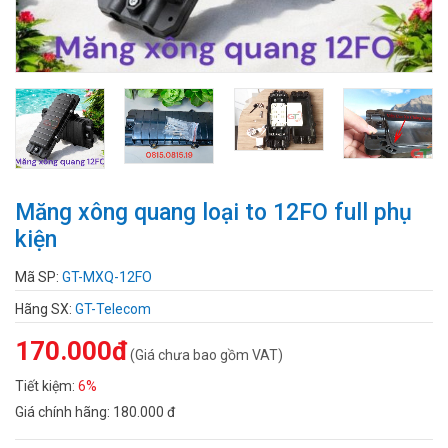
Măng xông quang loại to 12FO full phụ
kiện
Mã SP:
GT-MXQ-12FO
Hãng SX:
GT-Telecom
170.000đ
(Giá chưa bao gồm VAT)
Tiết kiệm:
6%
Giá chính hãng:
180.000 đ