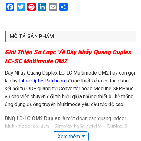
Facebook
Twitter
Pinterest
LinkedIn
Email
Share
MÔ TẢ SẢN PHẨM
Giới Thiệu Sơ Lược Về Dây Nhảy Quang Duplex
LC-SC Multimode OM2
Dây Nhảy Quang Duplex LC-LC Multimode OM2 hay còn gọi
là dây
Fiber Optic Patchcord
được thiết kế ra có tác dụng
kết nối từ ODF quang tới Converter hoặc Modune SFP.Phục
vụ cho việc chuyển đổi tín hiệu giữa những thiết bị, hệ thống
ứng dụng đường truyền Multimode yêu cầu tốc độ cao.
DNQ LC-LC OM2 Duplex
là một đoạn cáp quang indoor
Multi-mode, sợi đơn – Simplex hoặc sợi đôi – Duplex, 2
đầu đúc sẵn chuẩn kết nối quang như SC, LC, FC, ST, MU,
Xem thêm