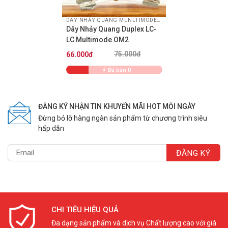
DÂY NHẢY QUANG MUNLTIMODE OM2
Dây Nhảy Quang Duplex LC-
Dây nhảy quang Multimode OM2
có chất lượng tốt
LC Multimode OM2
được đo kiểm bằng máy chuyên dụng và đa dạng với
75.000đ
66.000đ
nhiều kích thước chiều dài khác nhau như 3m, 5m, 10m
hoặc có thể dài hơn tùy thuộc vào nhu cầu đặt hàng của
Đã bán 0
quý khách.
Ứng dụng thực tế dây nhảy quang LC LC OM2
ĐĂNG KÝ NHẬN TIN KHUYẾN MÃI HOT MỖI NGÀY
Đừng bỏ lỡ hàng ngàn sản phẩm từ chương trình siêu
hấp dẫn
CHI TIÊU HIỆU QUẢ
Đa dạng sản phẩm và dịch vụ Chất lượng cao với giá