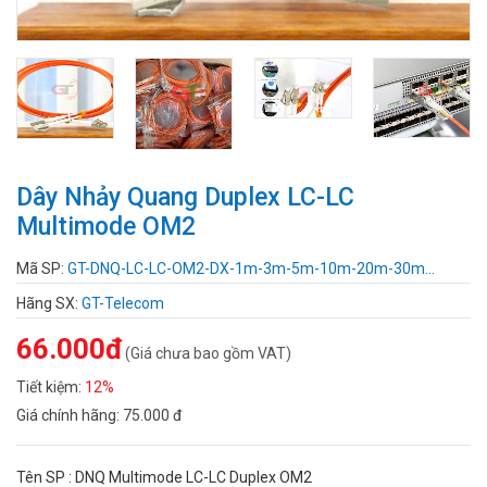
Dây Nhảy Quang Duplex LC-LC
Multimode OM2
Mã SP:
GT-DNQ-LC-LC-OM2-DX-1m-3m-5m-10m-20m-30m...
Hãng SX:
GT-Telecom
66.000đ
(Giá chưa bao gồm VAT)
Tiết kiệm:
12%
Giá chính hãng:
75.000 đ
Tên SP : DNQ Multimode LC-LC Duplex OM2