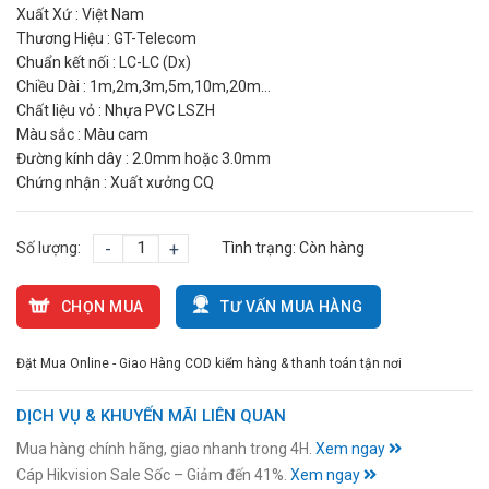
Xuất Xứ : Việt Nam
Thương Hiệu : GT-Telecom
Chuẩn kết nối : LC-LC (Dx)
Chiều Dài : 1m,2m,3m,5m,10m,20m…
Chất liệu vỏ : Nhựa PVC LSZH
Màu sắc : Màu cam
Đường kính dây : 2.0mm hoặc 3.0mm
Chứng nhận : Xuất xưởng CQ
Số lượng:
-
+
Tình trạng:
Còn hàng
CHỌN MUA
TƯ VẤN MUA HÀNG
Đặt Mua Online - Giao Hàng COD kiểm hàng & thanh toán tận nơi
DỊCH VỤ & KHUYẾN MÃI LIÊN QUAN
Mua hàng chính hãng, giao nhanh trong 4H.
Xem ngay
Cáp Hikvision Sale Sốc – Giảm đến 41%.
Xem ngay