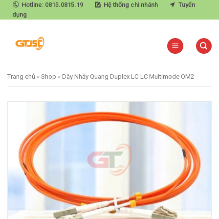
Skip
Hotline: 0815.0815.19
Hệ thống chi nhánh
Tuyển
dụng
to
content
Trang chủ
»
Shop
»
Dây Nhảy Quang Duplex LC-LC Multimode OM2