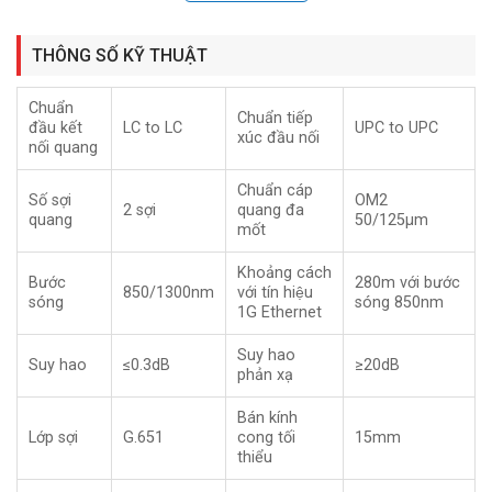
MT-RJ, MPO, E2000…
Chúng được có cấu tạo chắc chắn và thuận tiện dễ dàng sử
THÔNG SỐ KỸ THUẬT
dụng độ bền lên đến 500 lần cắm.
Chuẩn
Chuẩn tiếp
đầu kết
LC to LC
UPC to UPC
Dây Nhảy Quang Duplex LC-LC Multimode OM2 được
Viễn
xúc đầu nối
nối quang
Thông Goldtech
sản xuất và phân phối ra thị trường với chất
lượng tốt nhất và giá cả cạnh tranh.Cam kết cung cấp đầy đủ
Chuẩn cáp
Số sợi
OM2
2 sợi
quang đa
giấy xuất xưởng CQ cho khách hàng.
quang
50/125μm
mốt
Đặc điểm và cấu tạo dây nhảy quang LC LC
Khoảng cách
Bước
280m với bước
Multimode OM2
850/1300nm
với tín hiệu
sóng
sóng 850nm
1G Ethernet
Suy hao
Suy hao
≤0.3dB
≥20dB
phản xạ
Bán kính
Lớp sợi
G.651
cong tối
15mm
thiểu