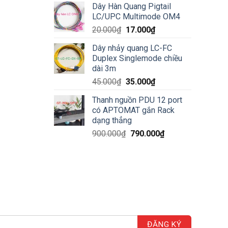
Dây Hàn Quang Pigtail
là:
tại
LC/UPC Multimode OM4
20.000₫.
là:
Giá
Giá
20.000
₫
17.000
₫
15.000₫.
gốc
hiện
Dây nhảy quang LC-FC
là:
tại
Duplex Singlemode chiều
20.000₫.
là:
dài 3m
17.000₫.
Giá
Giá
45.000
₫
35.000
₫
gốc
hiện
Thanh nguồn PDU 12 port
là:
tại
có APTOMAT gắn Rack
45.000₫.
là:
dạng thẳng
35.000₫.
Giá
Giá
900.000
₫
790.000
₫
gốc
hiện
là:
tại
900.000₫.
là:
790.000₫.