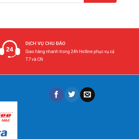
DỊCH VỤ CHU ĐÁO
Giao hàng nhanh trong 24h Hotline phục vụ cả
T7 và CN