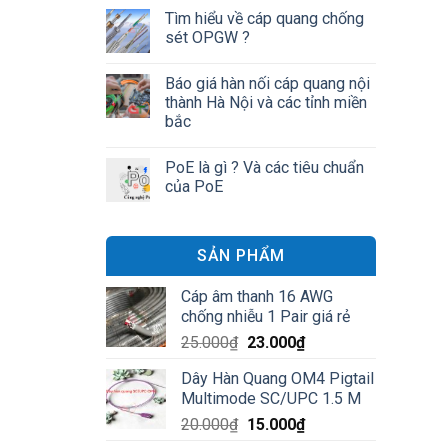
Tìm hiểu về cáp quang chống
sét OPGW ?
Báo giá hàn nối cáp quang nội
thành Hà Nội và các tỉnh miền
bắc
PoE là gì ? Và các tiêu chuẩn
của PoE
SẢN PHẨM
Cáp âm thanh 16 AWG
chống nhiễu 1 Pair giá rẻ
Giá
Giá
25.000
₫
23.000
₫
gốc
hiện
Dây Hàn Quang OM4 Pigtail
là:
tại
Multimode SC/UPC 1.5 M
25.000₫.
là:
Giá
Giá
20.000
₫
15.000
₫
23.000₫.
gốc
hiện