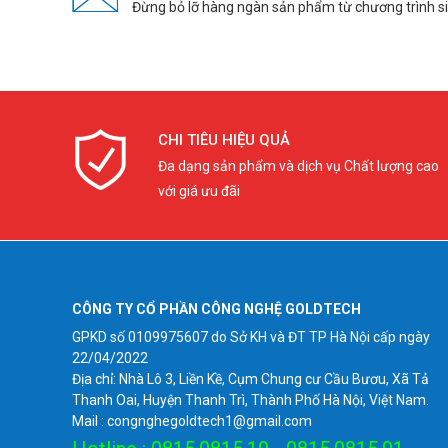
Đừng bỏ lỡ hàng ngàn sản phẩm từ chương trình s
CHI TIÊU HIỆU QUẢ
Đa dạng sản phẩm và dịch vụ Chất lượng cao
với giá ưu đãi
CÔNG TY CỔ PHẦN CÔNG NGHỆ GOLDTECH
GPKD số 0109975607 do Sở KH và ĐT TP Hà Nội cấp ngày
22/04/2022
Địa chỉ: Nhà Lô 3, Liền Kề, Cụm Chung cư Cầu Bươu, Xã Tả
Thanh Oai, Huyện Thanh Trì, Thành Phố Hà Nội, Việt Nam.
Mail : congnghegoldtech1@gmail.com