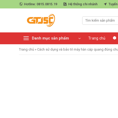
Skip
Hotline: 0815.0815.19
Hệ thống chi nhánh
Tuyển
to
content
Danh mục sản phẩm
Trang chủ
Trang chủ
»
Cách sử dụng và bảo trì máy hàn cáp quang đúng ch