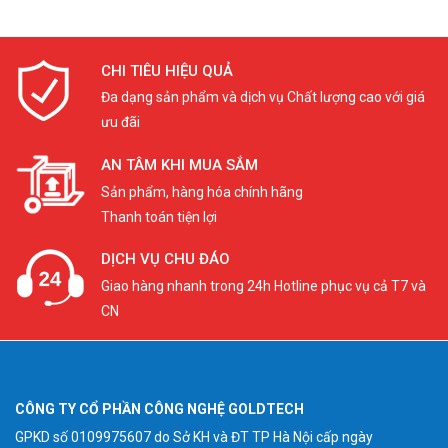
CHI TIÊU HIỆU QUẢ
Đa dạng sản phẩm và dịch vụ Chất lượng cao với giá
ưu đãi
AN TÂM KHI MUA SẮM
Sản phẩm, hàng hóa chính hãng
Thanh toán tiện lợi
DỊCH VỤ CHU ĐÁO
Giao hàng nhanh trong 24h Hotline phục vụ cả T7 và
CN
CÔNG TY CỔ PHẦN CÔNG NGHỆ GOLDTECH
GPKD số 0109975607 do Sở KH và ĐT TP Hà Nội cấp ngày