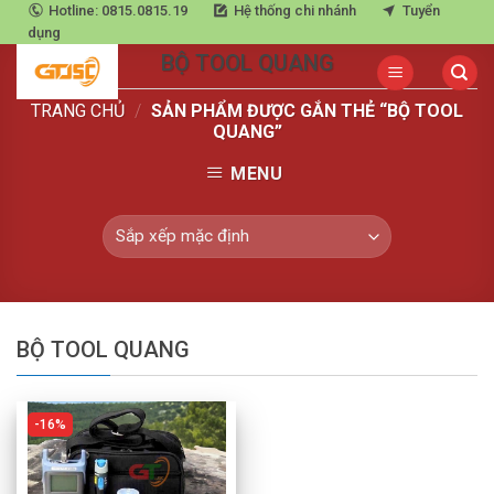
Skip
Hotline: 0815.0815.19
Hệ thống chi nhánh
Tuyển
Trang chủ
»
bộ tool quang
dụng
to
BỘ TOOL QUANG
content
TRANG CHỦ
/
SẢN PHẨM ĐƯỢC GẮN THẺ “BỘ TOOL
QUANG”
MENU
BỘ TOOL QUANG
16%