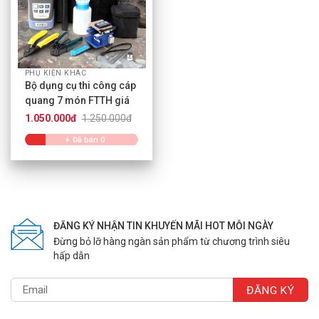
PHỤ KIỆN KHÁC
Bộ dụng cụ thi công cáp
quang 7 món FTTH giá
rẻ
1.050.000đ
1.250.000đ
Đã bán 0
ĐĂNG KÝ NHẬN TIN KHUYẾN MÃI HOT MỖI NGÀY
Đừng bỏ lỡ hàng ngàn sản phẩm từ chương trình siêu
hấp dẫn