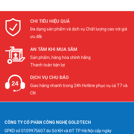
CHI TIÊU HIỆU QUẢ
Đa dạng sản phẩm và dịch vụ Chất lượng cao với giá
ưu đãi
AN TÂM KHI MUA SẮM
Sản phẩm, hàng hóa chính hãng
Thanh toán tiện lợi
DỊCH VỤ CHU ĐÁO
Giao hàng nhanh trong 24h Hotline phục vụ cả T7 và
CN
CÔNG TY CỔ PHẦN CÔNG NGHỆ GOLDTECH
GPKD số 0109975607 do Sở KH và ĐT TP Hà Nội cấp ngày