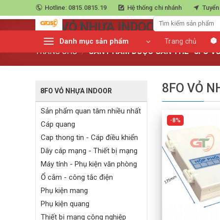
Skip
Hotline: 0815.0815.19
Hệ thống chi nhánh
Tuyển
Trang chủ
»
8FO Vỏ Nhựa Indoor
to
8FO VỎ NHỰA INDOOR
content
Danh mục sản phẩm
Trang chủ
TRANG CHỦ
/
SẢN PHẨM ĐƯỢC GẮN THẺ “8FO VỎ
8FO VỎ N
8FO VỎ NHỰA INDOOR
Sản phẩm quan tâm nhiều nhất
8%
Cáp quang
Cap thong tin - Cáp điều khiển
Dây cáp mạng - Thiết bị mạng
Máy tính - Phụ kiện văn phòng
Ổ cắm - công tắc điện
Phụ kiện mang
Phụ kiện quang
+
Thiết bị mạng công nghiệp