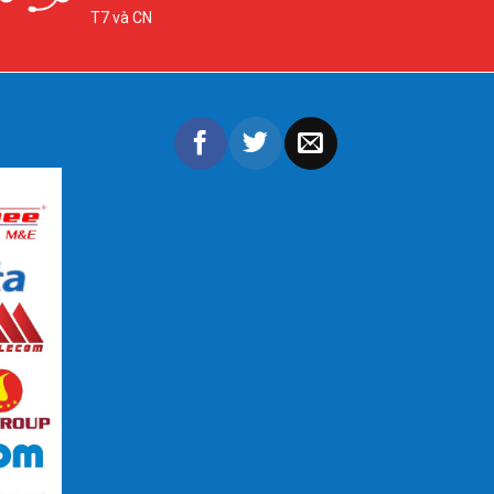
T7 và CN