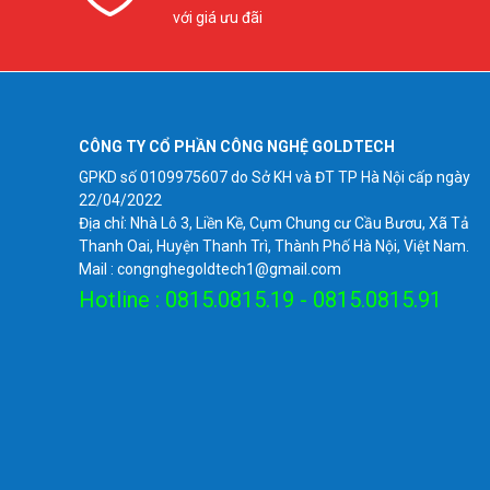
với giá ưu đãi
CÔNG TY CỔ PHẦN CÔNG NGHỆ GOLDTECH
GPKD số 0109975607 do Sở KH và ĐT TP Hà Nội cấp ngày
22/04/2022
Địa chỉ: Nhà Lô 3, Liền Kề, Cụm Chung cư Cầu Bươu, Xã Tả
Thanh Oai, Huyện Thanh Trì, Thành Phố Hà Nội, Việt Nam.
Mail : congnghegoldtech1@gmail.com
Hotline : 0815.0815.19 - 0815.0815.91