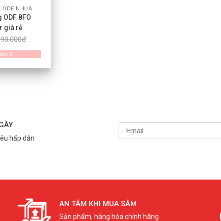
G ODF NHỰA
g ODF 8FO
 giá rẻ
190.000đ
bán 0
NGÀY
iêu hấp dẫn
AN TÂM KHI MUA SẮM
Sản phẩm, hàng hóa chính hãng